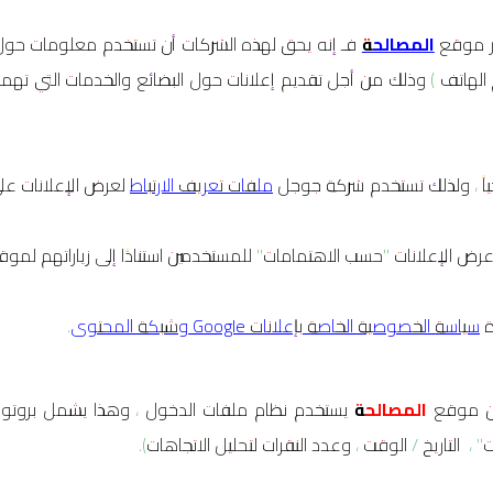
ور موقع
المصالحة
فـ إنه يحق لهذه الشركات أن تستخدم معلومات حول ز
 رقم الهاتف ) وذلك من أجل تقديم إعلانات حول البضائع والخدمات التي ت
ملفات تعريف الارتباط
لعرض الإعلانات عل
رض الإعلانات "حسب الاهتمامات" للمستخدمين استنادًا إلى زياراتهم لموقع
ة
سياسة الخصوصية الخاصة بإعلانات Google وشبكة المحتوى
.
إن موقع
المصالحة
يستخدم نظام ملفات الدخول ، وهذا يشمل بروتوكو
 التاريخ / الوقت ، وعدد النقرات لتحليل الاتجاهات).