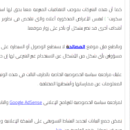
كما أن هذه الشركات بموجب الاتفاقيات المبرمة معنا يحق لها استخ
سكربت" ) لنفس الأغراض المذكورة أعلاه والتي تتلخص في تطوير 
أهداف أخرى قد تضر بشكل أو بآخر على زوار موقعنا.
وبالطبع فإن موقع
المصالحة
لا يستطيع الوصول أو السيطرة على ه
مسؤولين بأي شكل من الأشكال عن الاستخدام غير الشرعي لها إن ح
عليك مراجعة سياسة الخصوصية الخاصة بالطرف الثالث في هذه الوثي
المعلومات عن ممارساتها وأنشطتها المختلفة .
لمراجعة سياسة الخصوصية للبرنامج الإعلاني
Google AdSense
والتا
يُمكن جمع البيانات لتجديد النشاط التسويقي على الشبكة الإعلانية و
ويمكن تعطيل هذه الخاصية من
هنا
.