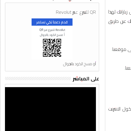
ياراتك لهذا
QR للتبرع عبر Revolut
همك عن طريق
ى موقعنا.
أو مسح الكود بالجوال
نا.
على المباشر
ل الانترنت