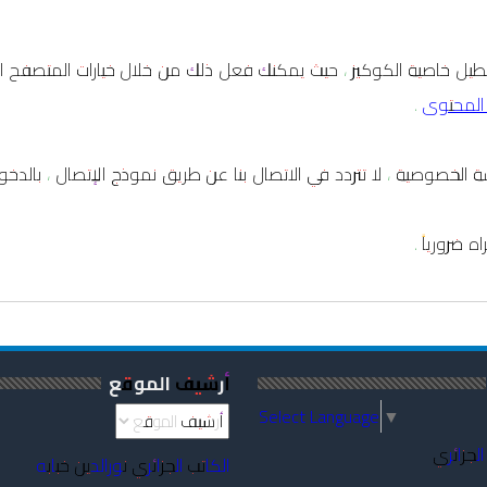
 تعطيل خاصية الكوكيز ، حيث يمكنك فعل ذلك من خلال خيارات المتصفح ا
.
 الخصوصية ، لا تتردد في الاتصال بنا عن طريق نموذج الإتصال ، بالدخو
 ضرورياً .
أرشيف الموقع
Select Language
▼
الجزائري
الكاتب الجزائري نورالدين خبابه