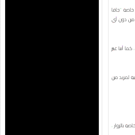
 خاصة "جافا
 من دون أي
ما أننا غير
ية لمزيد من
ة بالزوار ،