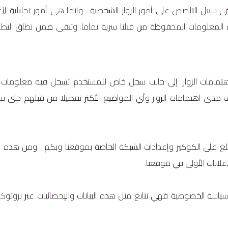
بيل التلصص على أمور الزوار الشخصية ، وإنما هي أمور تحليلية لأ
لمعلومات المحفوظة من قبلنا سرية تماما، وتبقى ضمن نطاق التطوي
إهتمامات الزوار، إلى جانب سجل خاص للمستخدم تسجل فيه معلوما
رف مدى اهتمامات الزوار وأي المواضيع الأكثر تفضيلا من قبلهم حتى نس
ع على الكوكيز وإعدادات الشبكة الخاصة بموقعنا وبكم ، ومن هذه الش
انات الأولى في موقعنا.
ياسة الخصوصية فهي تتابع مثل هذه البيانات والإحصائيات عبر بروتوكول