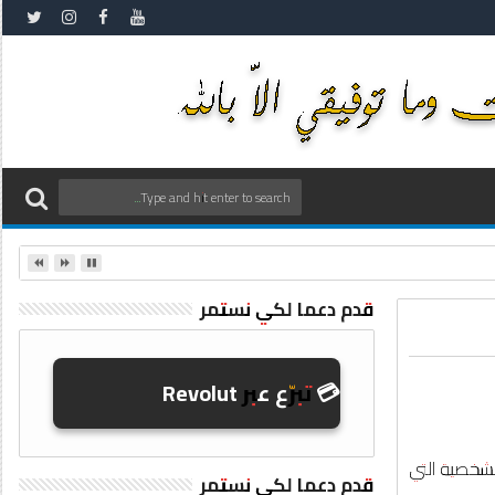
قدم دعما لكي نستمر
💳 تبرّع عبر Revolut
لشخصية التي
قدم دعما لكي نستمر