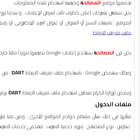
يجمعها موقع
المصالحة
وكيفية استخدام هذه المعلومات.
نحن نستعين بشركات إعلان كطرف ثالث لعرض الإعلانات ، وعندما تز
الموقع ( باستثناء الاسم أو العنوان أو عنوان البريد الإلكتروني أو
ملف تعريف الإرتباط
.
نحن في
المصالحة
نستخدم إعلانات Google بصفتها مورِّدًا مالياً خارجياً ، ولذلك تستخدم شركة جوجل
وبذلك ستتمكّن Google ، باستخدام ملف تعريف الارتباط
DART
، من ع
ويمكن لزوارنا الكرام تعطيل استخدام ملف تعريف الارتباط
DART
بزيار
ملفات الدخول:
شأنها في ذلك شأن معظم خوادم المواقع الأخرى ، ومن هنا ف
(عناوين ، نوع المتصفح ، مزود خدمة الانترنت "مقدمي خدمات الانترنت" ،