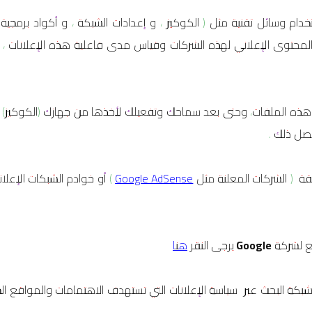
دام وسائل تقنية مثل ( الكوكيز ، و إعدادات الشبكة ، و أكواد برمجية
المحتوى الإعلاني لهذه الشركات وقياس مدى فاعلية هذه الإعلانات ،
ذه الملفات، وحتى بعد سماحك وتفعيلك لأخذها من جهازك (الكوكيز) ، ك
صل ذلك .
قة ( الشركات المعلنة مثل
Google AdSense
) أو خوادم الشبكات الإعلان
بع لشركة
Google
يرجى النقر
هنا
شبكة البحث عبر سياسة الإعلانات التي تستهدف الاهتمامات والمواقع الخاص