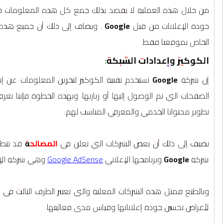
من خلال هذه العملية لا يقصد بذلك جمع كل هذه المعلومات في س
جودة الإعلانات من قبل
Google
، ويضاف إلى ذلك أن جميع هذه ا
الخاص بموقعنا فقط.
الكوكيز وإعدادات الشبكة:
إن شركة
Google
تستخدم تقنية الكوكيز لتخزين المعلومات عن 
الصفحات التي تم الوصول إليها أو زيارتها، وبهذه الخطوة فإننا نع
تطوير محتوانا الخدمي والمعرفي المناسب لهم.
نضيف إلى ذلك أن بعض الشركات التي تعلن في
المصالحة
قد تتطل
شركة
Google
وبرنامجها الإعلاني
Google AdSense
وهي شركة الإعل
وبالطبع فمثل هذه الشركات المعلنة والتي تعتبر الطرف الثالث في س
لأغراض تحسين جودة إعلاناتها وقياس مدى فعاليتها.