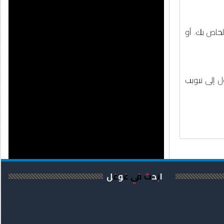
لخاص بك، أو
ل إلى تبويب
ابحث في غوغل