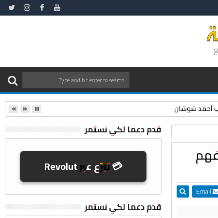
ع
نقيب أحمد شوشان
قدم دعما لكي نستمر
جههم ؟
افهم
💳 تبرّع عبر Revolut
Email
قدم دعما لكي نستمر