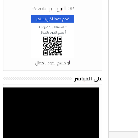
QR للتبرع عبر Revolut
أو مسح الكود بالجوال
على المباشر