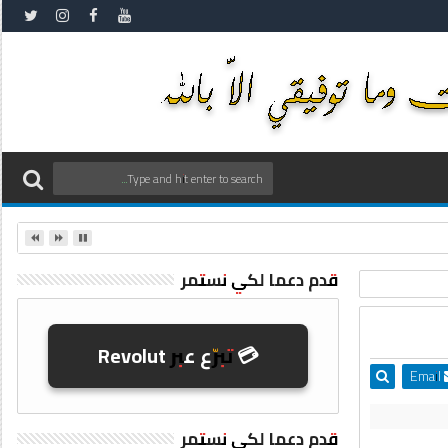
قدم دعما لكي نستمر
💳 تبرّع عبر Revolut
Email
قدم دعما لكي نستمر