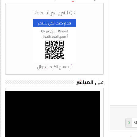
QR للتبرع عبر Revolut
أو مسح الكود بالجوال
على المباشر
S
0