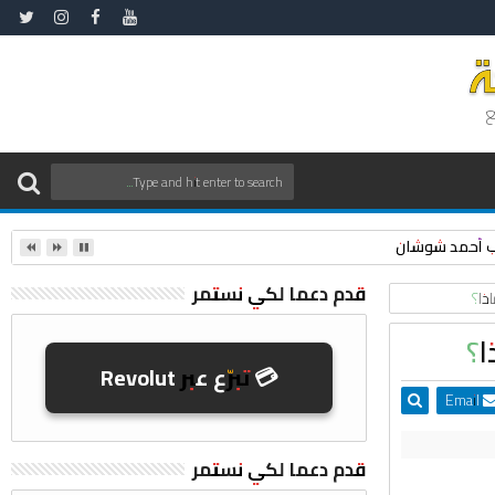
ع
نقيب أحمد شوشان
قدم دعما لكي نستمر
ذا؟
ا؟
💳 تبرّع عبر Revolut
Email
قدم دعما لكي نستمر