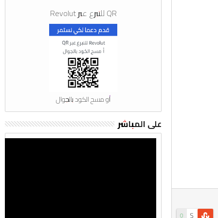
QR للتبرع عبر Revolut
أو مسح الكود بالجوال
على المباشر
S
0