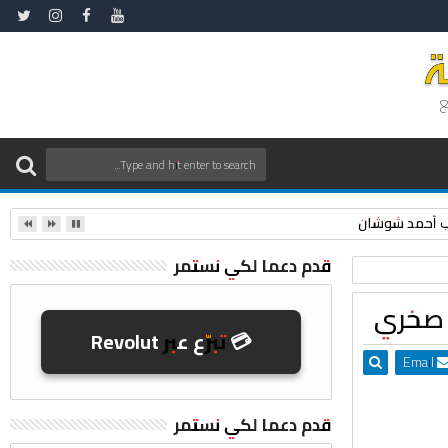
ع
نقيب أحمد شوشان
قدم دعما لكي نستمر
ن صخري
💳 تبرّع عبر Revolut
Email
قدم دعما لكي نستمر