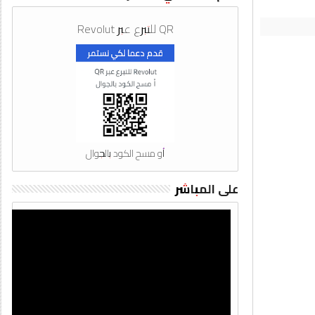
QR للتبرع عبر Revolut
أو مسح الكود بالجوال
على المباشر