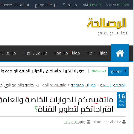
من نحن؟
خريطة الموقع
سياسة الخصوصية
09:52:21 AM
August 6, 2026
فضاء يسع الجميع
حوارات خاصة
حوارات مفتوحة
عين على الحراك
مؤتمر الجزا
حتى لا تتكرر المأساة في الجزائر: الحلقة الواحدة 
آخر المواضيع
2026-3-21
الصفحة الرئيسية
حوارات مفتوحة
ماتقييمكم للحوارات الخاصة والعامة التي أجر
ماتقييمكم للحوارات الخاصة والعامة
16
May
اقتراحاتكم لتطوير القناة؟
2022
almoussalaha.tv
مايو 16, 2022