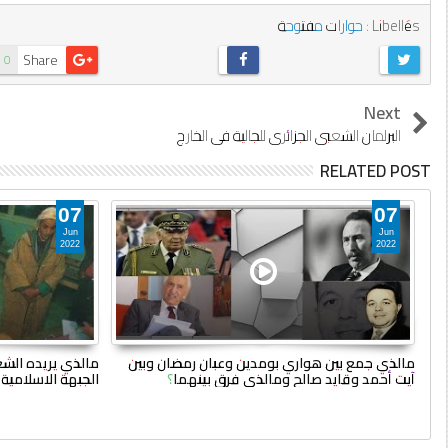
Libellés :
حوارات مفتوحة
Share
0
Next
البرلمان الشعبي الجزائري للجالية في الخارج
RELATED POST
07
07
Jun
Jun
2022
2022
مالذي جمع بين هواري بومدين وعبان رمضان وبين
آيت أحمد وقايد صالح ومالذي فرق بينهما؟
الجبهة الاسلامية ل