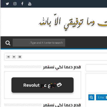
قدم دعما لكي نستمر
💳 تبرّع عبر Revolut
Email
قدم دعما لكي نستمر